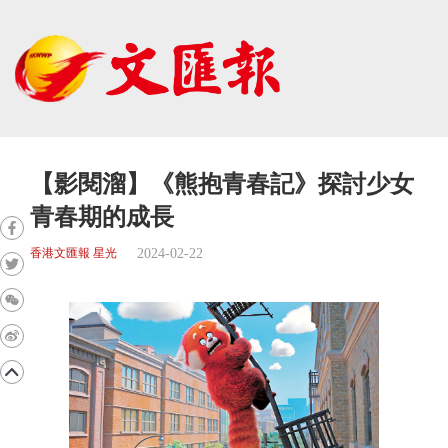
【影閱溜】《熊抱青春記》探討少女
青春期的成長
2024-02-22
香港文匯報 星光