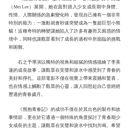
（Mei Lee）展開，她在面對踏入少女成長期中身體、
性情、人際關係的急劇變化時，發現自己擁有一個非常
特別的能力：一激動就會秒速突變成為一隻超巨型小熊
貓！這種奇特的轉變讓她陷入了許多有趣而又困惑的情
境中，同時也讓觀眾看到了成長的過程中所面臨的挑戰
和困難。
石之予導演以獨特的視角和細膩的情感描繪了李美
蓮的成長故事，讓觀眾在笑聲和淚水中感受到了青春的
美好和掙扎。這部電影不僅在視覺上帶來震撼和驚喜，
也在情感上觸動了觀眾的心靈，讓人回想起自己曾經經
歷過的青春歲月。
《熊抱青春記》的成功不僅在於其出色的製作和故
事情節，更在於它通過一個特殊的角度探討了青春期少
女成長的主題，讓觀眾在笑聲和淚水中找到共鳴。希望