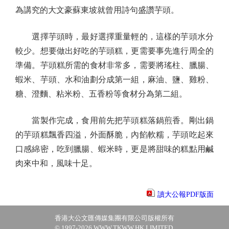
為講究的大文豪蘇東坡就曾用詩句盛讚芋頭。
選擇芋頭時，最好選擇重量輕的，這樣的芋頭水分
較少。想要做出好吃的芋頭糕，更需要事先進行周全的
準備。芋頭糕所需的食材非常多，需要將瑤柱、臘腸、
蝦米、芋頭、水和油劃分成第一組，麻油、鹽、雞粉、
糖、澄麵、粘米粉、五香粉等食材分為第二組。
當製作完成，食用前先把芋頭糕落鍋煎香。剛出鍋
的芋頭糕飄香四溢，外面酥脆，內餡軟糯，芋頭吃起來
口感綿密，吃到臘腸、蝦米時，更是將甜味的糕點用鹹
肉來中和，風味十足。
讀大公報PDF版面
香港大公文匯傳媒集團有限公司版權所有
© 1997-2026 WWW.TKWW.HK LIMITED.