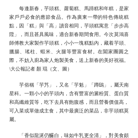
每逢新春，芋頭糕、蘿蔔糕、馬蹄糕和年糕，是家
家戶戶必食的應節食品。作為廣東一帶的特色傳統糕
點，因「糕」與「高」讀音相同，芋頭糕寓意「步步高
陞」，而且甚具風味，適合新春期間食用。今次莫鴻喜
師傅教大家製作芋頭糕，小小一塊糕點內，藏着芋頭、
臘腸、瑤柱、蝦米、火腿等豐富食材。在闔家團圓之
際，不妨入廚為家人炮製美食，送上新春的美好祝福。
\大公報記者 顏 琨（文、圖）
芋俗稱「芋艿」，又名「芋魁」「蹲鴟」，屬天南
星科。一顆小小的芋頭內，含有豐富的澱粉質、蛋白質
和高纖維質等，吃下去具有飽腹感，而且營養價值高，
可入菜或單做成主食，其中最廣泛的菜品，非芋頭糕莫
屬。
「香似龍涎仍釅白，味如牛乳更全清」，對美食頗