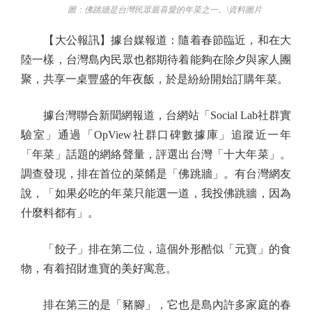
圖：佛跳牆是台灣民眾最喜愛的年菜之一。\資料圖片
【大公報訊】據台媒報道：隨着春節臨近，和在大
陸一樣，台灣島內民眾也都期待着能夠在除夕與家人團
聚，共享一桌豐盛的年夜飯，於是紛紛開始訂購年菜。
據台灣聯合新聞網報道，台網站「Social Lab社群實
驗室」通過「OpView社群口碑數據庫」追蹤近一年
「年菜」話題的網絡聲量，評選出台灣「十大年菜」。
調查發現，排在首位的菜餚是「佛跳牆」。有台灣網友
說，「如果必吃的年菜只能選一道，我投佛跳牆，因為
什麼料都有」。
「餃子」排在第二位，這個外形酷似「元寶」的食
物，有着招財進寶的美好寓意。
排在第三的是「豬腳」，它也是島內許多家庭的春