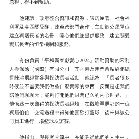
忽視，得不到幫助。
他建議，政府整合資訊和資源，讓房屋署、社會福
利署及各區關愛隊，達至跨部門合作，主動於公屋單位
建立獨居長者的名冊，關心他們並提供服務，建立關愛
獨居長者的恒常機制和服務。
有份負責「平和新春獻愛心2024」活動贊助的宏利
人壽保險（國際）有限公司，其香港及澳門首席經銷總
監陳鴻展經常參與探訪長者活動，他認為：「長者很多
時候並不需要我們做些什麼實際的東西，反而是想我們
陪他們聊聊天，能夠打開他們封閉已久的內心世界。」
他憶述一次難得的探訪長者經驗，在觀塘翠屏邨的一位
獨居伯伯，交流過程中得知他喜歡打籃球，後來與該公
司員工進行一場籃球友誼賽。
他指出，與長者交流中，亦能夠從他們的人生中，