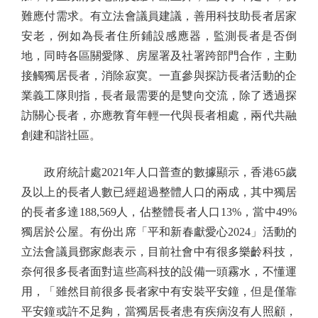
難應付需求。有立法會議員建議，善用科技助長者居家
安老，例如為長者住所鋪設感應器，監測長者是否倒
地，同時各區關愛隊、房屋署及社署跨部門合作，主動
接觸獨居長者，消除寂寞。一直參與探訪長者活動的企
業義工隊則指，長者最需要的是雙向交流，除了透過探
訪關心長者，亦應教育年輕一代與長者相處，兩代共融
創建和諧社區。
政府統計處2021年人口普查的數據顯示，香港65歲
及以上的長者人數已經超過整體人口的兩成，其中獨居
的長者多達188,569人，佔整體長者人口13%，當中49%
獨居於公屋。有份出席「平和新春獻愛心2024」活動的
立法會議員鄧家彪表示，目前社會中有很多樂齡科技，
奈何很多長者面對這些高科技的設備一頭霧水，不懂運
用，「雖然目前很多長者家中有安裝平安鐘，但是僅靠
平安鐘或許不足夠，當獨居長者患有疾病沒有人照顧，