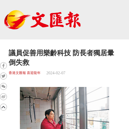
議員促善用樂齡科技 防長者獨居暈
倒失救
2024-02-07
香港文匯報 喜迎龍年