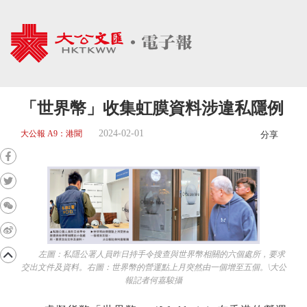
「世界幣」收集虹膜資料涉違私隱例
2024-02-01
大公報 A9：港聞
分享
左圖：私隱公署人員昨日持手令搜查與世界幣相關的六個處所，要求
交出文件及資料。右圖：世界幣的營運點上月突然由一個增至五個。\大公
報記者何嘉駿攝