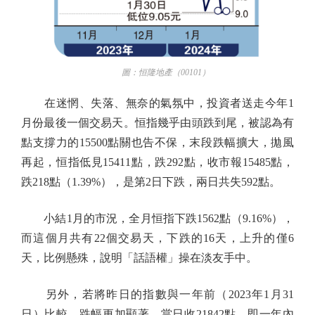
圖：恒隆地產（00101）
在迷惘、失落、無奈的氣氛中，投資者送走今年1
月份最後一個交易天。恒指幾乎由頭跌到尾，被認為有
點支撐力的15500點關也告不保，末段跌幅擴大，拋風
再起，恒指低見15411點，跌292點，收市報15485點，
跌218點（1.39%），是第2日下跌，兩日共失592點。
小結1月的市況，全月恒指下跌1562點（9.16%），
而這個月共有22個交易天，下跌的16天，上升的僅6
天，比例懸殊，說明「話語權」操在淡友手中。
另外，若將昨日的指數與一年前（2023年1月31
日）比較，跌幅更加顯著，當日收21842點，即一年內