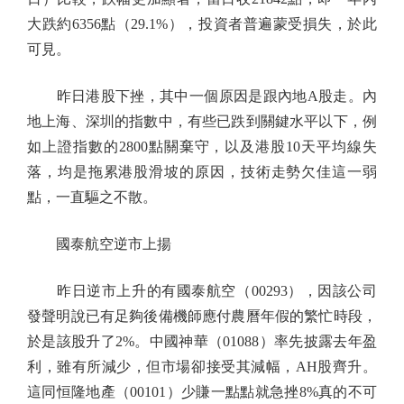
大跌約6356點（29.1%），投資者普遍蒙受損失，於此
可見。
昨日港股下挫，其中一個原因是跟內地A股走。內
地上海、深圳的指數中，有些已跌到關鍵水平以下，例
如上證指數的2800點關棄守，以及港股10天平均線失
落，均是拖累港股滑坡的原因，技術走勢欠佳這一弱
點，一直驅之不散。
國泰航空逆市上揚
昨日逆市上升的有國泰航空（00293），因該公司
發聲明說已有足夠後備機師應付農曆年假的繁忙時段，
於是該股升了2%。中國神華（01088）率先披露去年盈
利，雖有所減少，但市場卻接受其減幅，AH股齊升。
這同恒隆地產（00101）少賺一點點就急挫8%真的不可