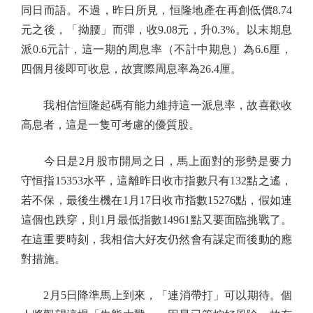
同日而語。不過，昨日所見，恒隆地產在再創低價8.74
元之後，「拗腰」而彈，收9.08元，升0.3%。以末期息
派0.6元計，這一期的周息率（不計中期息）為6.6厘，
四個月後即可收息，故實際周息率為26.4厘。
我相信恒隆起碼有能力維持這一派息率，故喜歡收
高息者，這是一隻可考慮的優質股。
今日是2月股市開局之日，馬上面對的形勢是要力
守恒指15353水平，這離昨日收市指數只有132點之遙，
若不保，最後生機在1月17日收市指數15276點，假如連
這個也跌穿，則1月最低指數14961點又要面臨挑戰了。
在這重要時刻，我相信大好友仍然會有謀定而後動的應
對措施。
2月5日降準馬上到來，「連消帶打」可以期待。個