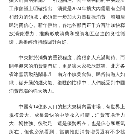
擴大消費的措施》，引起關注。去年底召開的中央經濟
工作會議上明確指出，消費是2024年擴大內需最有空間
和潛力的領域，必須進一步加大力量提振消費，增加居
民消費信心。新年伊始，各地各部門正千方百計加快釋
放消費潛力，推動形成消費和投資相互促進的良性循
環，助推經濟持續回升向好。
中央對於消費的重視程度，讓很多人充滿期待。而
開年迎來的消費開門紅，更是讓大家歡欣鼓舞。北方各
省冰雪活動熱鬧非凡，南方小鎮美食街、民俗街遊人如
織，從升騰的煙火氣、復甦的忙碌中，人們感受到中國
消費市場的強大活力。
中國有14億多人口的超大規模內需市場，有世界上
規模最大、成長最快的中等收入群體，消費市場潛力
大、韌性強、後勁足，這是優勢所在，也是信心和底氣
所在，但也必須看到，當前推動消費增長還有不少挑