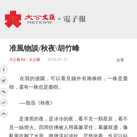
准風物談/秋夜\胡竹峰
2024-01-12
大公報 B4：大公園
分享
在我的後園，可以看見牆外有兩株樹，一株是棗
樹，還有一株也是棗樹。
──魯迅《秋夜》
是漆黑的夜，是冰冷的夜，看不見一顆星辰，看不
見一絲燈火。四周彷彿被人用幕簾罩住，幕簾鼓盪，像
亂風吹皺了水面，微微漾起波紋。茫然坐着，也可以站