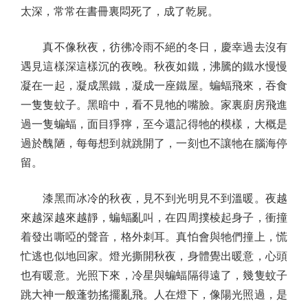
太深，常常在書冊裏悶死了，成了乾屍。
真不像秋夜，彷彿冷雨不絕的冬日，慶幸過去沒有
遇見這樣深這樣沉的夜晚。秋夜如鐵，沸騰的鐵水慢慢
凝在一起，凝成黑鐵，凝成一座鐵屋。蝙蝠飛來，吞食
一隻隻蚊子。黑暗中，看不見牠的嘴臉。家裏廚房飛進
過一隻蝙蝠，面目猙獰，至今還記得牠的模樣，大概是
過於醜陋，每每想到就跳開了，一刻也不讓牠在腦海停
留。
漆黑而冰冷的秋夜，見不到光明見不到溫暖。夜越
來越深越來越靜，蝙蝠亂叫，在四周撲棱起身子，衝撞
着發出嘶啞的聲音，格外刺耳。真怕會與牠們撞上，慌
忙逃也似地回家。燈光撕開秋夜，身體覺出暖意，心頭
也有暖意。光照下來，冷星與蝙蝠隔得遠了，幾隻蚊子
跳大神一般蓬勃搖擺亂飛。人在燈下，像陽光照過，是