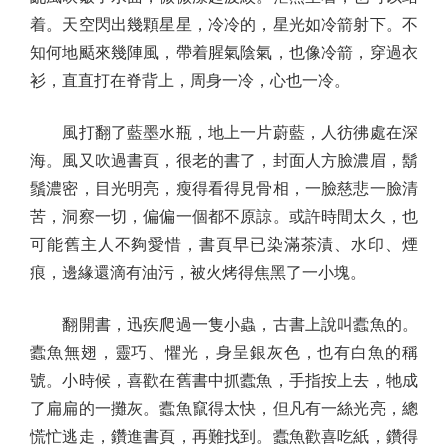
着。天空閃出幾顆星星，冷冷的，星光如冷箭射下。不
知何地颳來幾陣風，帶着腥氣陰氣，也像冷箭，穿過衣
衫，直直打在脊背上，周身一冷，心也一冷。
風打翻了藍墨水瓶，地上一片蔚藍，人彷彿處在深
海。風又吹過書頁，很老的書了，封面人方臉濃眉，鬍
鬚濃密，目光明亮，瘦得看得見骨相，一臉慈悲一臉清
苦，洞察一切，偏偏一個都不原諒。或許時間太久，也
可能舊主人不夠愛惜，書頁早已染滿茶漬、水印、煙
痕，邊緣還滴有油污，被火烤得焦黑了一小塊。
翻開書，迅疾爬過一隻小蟲，古書上說叫蠹魚的。
蠹魚無翅，靈巧、懼光，身呈銀灰色，也有白魚的稱
號。小時候，喜歡在舊書中抓蠹魚，手指按上去，牠成
了扁扁的一攤灰。蠹魚竄得太快，但凡有一絲光亮，總
慌忙逃走，鑽進書頁，再難找到。蠹魚歡喜吃紙，鑽得