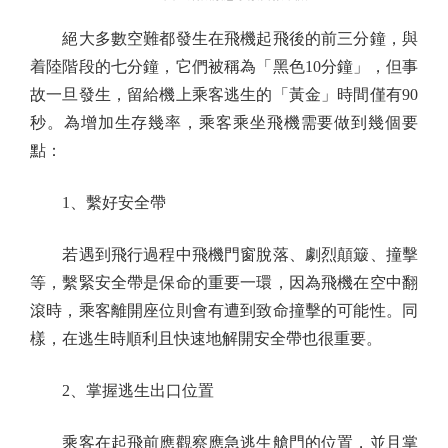
絕大多數空難都發生在飛機起飛後的前三分鐘，與
着陸階段的七分鐘，它們被稱為「黑色10分鐘」，但事
故一旦發生，留給機上乘客逃生的「黃金」時間僅有90
秒。為增加生存幾率，乘客乘坐飛機需要做到幾個要
點：
1、繫好安全帶
若遇到飛行過程中飛機門窗脫落、劇烈顛簸、撞擊
等，繫緊安全帶是保命的重要一環，因為飛機在空中翻
滾時，乘客離開座位則會有遭到致命撞擊的可能性。同
樣，在逃生時順利且快速地解開安全帶也很重要。
2、掌握逃生出口位置
乘客在起飛前應觀察應急逃生艙門的位置，並且掌