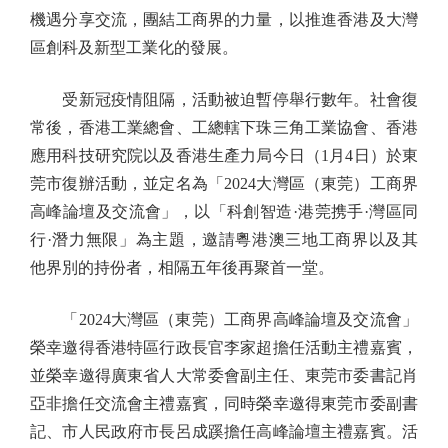
機遇分享交流，團結工商界的力量，以推進香港及大灣
區創科及新型工業化的發展。
受新冠疫情阻隔，活動被迫暫停舉行數年。社會復
常後，香港工業總會、工總轄下珠三角工業協會、香港
應用科技研究院以及香港生產力局今日（1月4日）於東
莞市復辦活動，並定名為「2024大灣區（東莞）工商界
高峰論壇及交流會」，以「科創智造·港莞携手·灣區同
行·潛力無限」為主題，邀請粵港澳三地工商界以及其
他界別的持份者，相隔五年後再聚首一堂。
「2024大灣區（東莞）工商界高峰論壇及交流會」
榮幸邀得香港特區行政長官李家超擔任活動主禮嘉賓，
並榮幸邀得廣東省人大常委會副主任、東莞市委書記肖
亞非擔任交流會主禮嘉賓，同時榮幸邀得東莞市委副書
記、市人民政府市長呂成蹊擔任高峰論壇主禮嘉賓。活