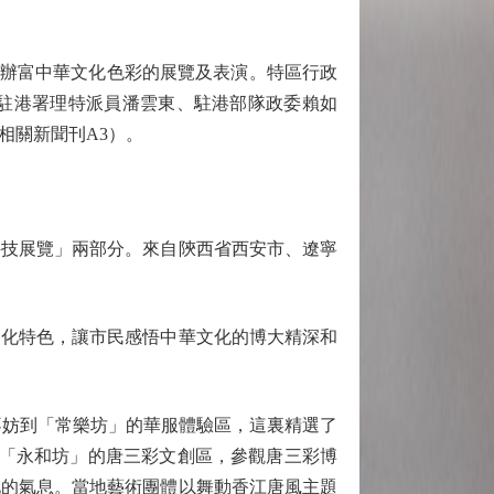
舉辦富中華文化色彩的展覽及表演。特區行政
駐港署理特派員潘雲東、駐港部隊政委賴如
相關新聞刊A3）。
技展覽」兩部分。來自陝西省西安市、遼寧
化特色，讓市民感悟中華文化的博大精深和
妨到「常樂坊」的華服體驗區，這裏精選了
到「永和坊」的唐三彩文創區，參觀唐三彩博
化的氣息。當地藝術團體以舞動香江唐風主題