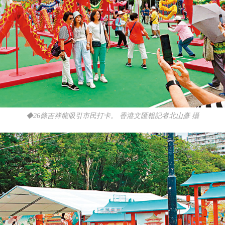
◆26條吉祥龍吸引市民打卡。 香港文匯報記者北山彥 攝