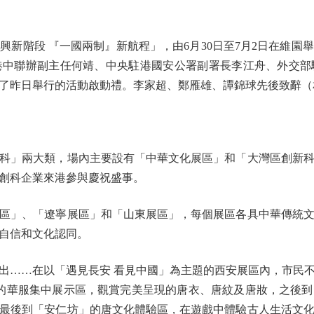
階段 『一國兩制』新航程」，由6月30日至7月2日在維園
港中聯辦副主任何靖、中央駐港國安公署副署長李江舟、外交部
了昨日舉行的活動啟動禮。李家超、鄭雁雄、譚錦球先後致辭（
」兩大類，場內主要設有「中華文化展區」和「大灣區創新科
創科企業來港參與慶祝盛事。
」、「遼寧展區」和「山東展區」，每個展區各具中華傳統文
自信和文化認同。
……在以「遇見長安 看見中國」為主題的西安展區內，市民不
」的華服集中展示區，觀賞完美呈現的唐衣、唐紋及唐妝，之後
最後到「安仁坊」的唐文化體驗區，在遊戲中體驗古人生活文