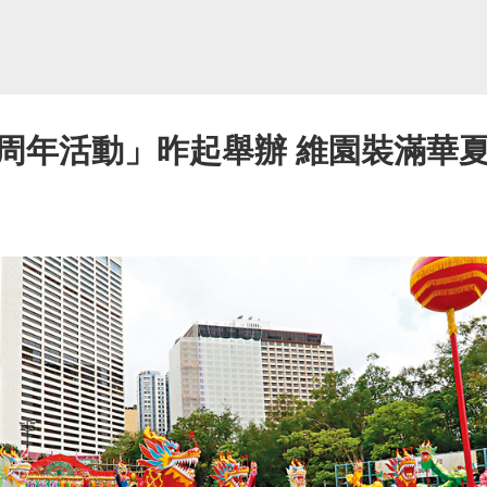
6周年活動」昨起舉辦 維園裝滿華