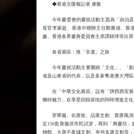
◆香港文匯報記者 康敬
今年慶委會的慶祝活動主題為「由治及興新
長官李家超、香港中聯辦主任鄭雁雄、香
鑫、香港各界慶典委員會主席譚錦球等出席
各省展區：推「非遺」之旅
今年慶祝活動主要圍繞「文化」、「創科
省及山東省的代表，以及多家粵港澳大灣區
在「中華文化展區」設有「陝西西安展區
獨特魅力，在享受回歸喜悅的同時增進文化
穿華服、化唐妝、品唐文創、賞唐風演出
近150套唐服供市民試穿，再到「興慶坊
物館、大唐不夜城文創、有何名唐文創等，