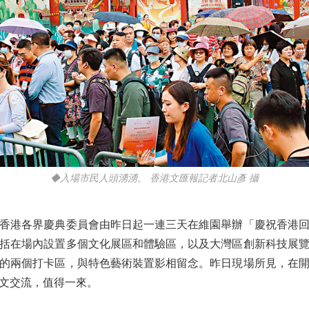
◆入場市民人頭湧湧。 香港文匯報記者北山彥 攝
港各界慶典委員會由昨日起一連三天在維園舉辦「慶祝香港回
括在場內設置多個文化展區和體驗區，以及大灣區創新科技展
設的兩個打卡區，與特色藝術裝置影相留念。昨日現場所見，在
文交流，值得一來。