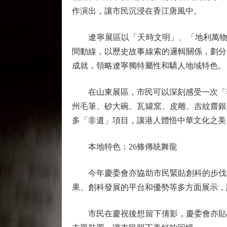
作演出，讓市民沉浸在香江唐風中。
遼寧展區以「天時文明」、「地利萬物」
間動線，以歷史故事線索的邏輯關係，劃分
成就，領略遼寧獨特屬性和驕人地域特色。
在山東展區，市民可以深刻感受一次「非
州毛筆、砂大碗、瓦罐窯、皮雕、吉紋齋銀
多「非遺」項目，讓港人體悟中華文化之美
本地特色：26條傳統舞龍
今年慶委會亦協助市民緊貼創科的步伐，
果、創科發展的平台和優勢等多方面展示，
市民在慶祝後想留下倩影，慶委會亦貼心