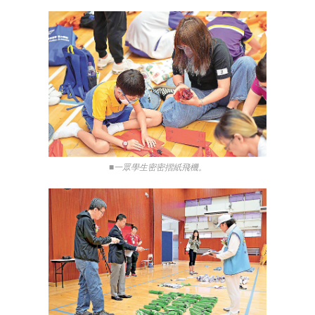
■一眾學生密密摺紙飛機。