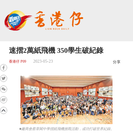
速摺2萬紙飛機 350學生破紀錄
2023-05-23
香港仔 P09
分享
■廠商會蔡章閣中學摺紙飛機挑戰活動，成功打破世界紀錄。