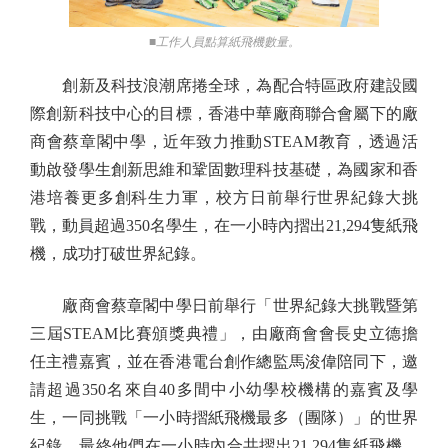
■工作人員點算紙飛機數量。
創新及科技浪潮席捲全球，為配合特區政府建設國
際創新科技中心的目標，香港中華廠商聯合會屬下的廠
商會蔡章閣中學，近年致力推動STEAM教育，透過活
動啟發學生創新思維和鞏固數理科技基礎，為國家和香
港培養更多創科生力軍，校方日前舉行世界紀錄大挑
戰，動員超過350名學生，在一小時內摺出21,294隻紙飛
機，成功打破世界紀錄。
廠商會蔡章閣中學日前舉行「世界紀錄大挑戰暨第
三屆STEAM比賽頒獎典禮」，由廠商會會長史立德擔
任主禮嘉賓，並在香港電台創作總監馬浚偉陪同下，邀
請超過350名來自40多間中小幼學校機構的嘉賓及學
生，一同挑戰「一小時摺紙飛機最多（團隊）」的世界
紀錄。最終他們在一小時內合共摺出21,294隻紙飛機，