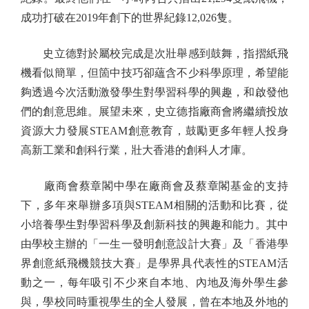
成功打破在2019年創下的世界紀錄12,026隻。
史立德對於屬校完成是次壯舉感到鼓舞，指摺紙飛
機看似簡單，但箇中技巧卻蘊含不少科學原理，希望能
夠透過今次活動激發學生對學習科學的興趣，和啟發他
們的創意思維。展望未來，史立德指廠商會將繼續投放
資源大力發展STEAM創意教育，鼓勵更多年輕人投身
高新工業和創科行業，壯大香港的創科人才庫。
廠商會蔡章閣中學在廠商會及蔡章閣基金的支持
下，多年來舉辦多項與STEAM相關的活動和比賽，從
小培養學生對學習科學及創新科技的興趣和能力。其中
由學校主辦的「一生一發明創意設計大賽」及「香港學
界創意紙飛機競技大賽」是學界具代表性的STEAM活
動之一，每年吸引不少來自本地、內地及海外學生參
與，學校同時重視學生的全人發展，曾在本地及外地的