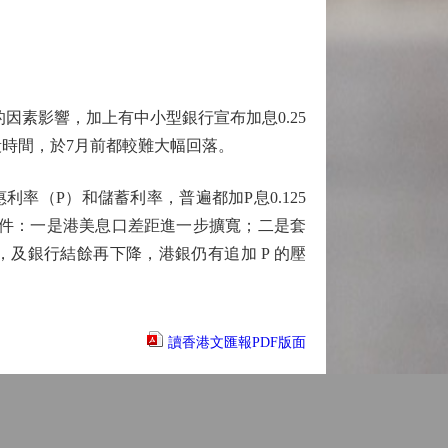
素影響，加上有中小型銀行宣布加息0.25
段時間，於7月前都較難大幅回落。
（P）和儲蓄利率，普遍都加P息0.125
條件：一是港美息口差距進一步擴寬；二是套
，及銀行結餘再下降，港銀仍有追加 P 的壓
讀香港文匯報PDF版面