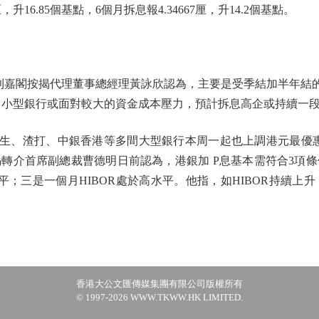
16.85個基點，6個月拆息報4.34667厘，升14.2個基點。
嘉閣按揭代理董事總經理黃詠欣認為，主要是受季結加半年結的因
映中小型銀行或面對較大的資金成本壓力，預計拆息高企或持續一
生、渣打、中銀香港等多間大型銀行本周一起也上調港元最優惠利率
轉介首席副總裁曹德明日前認為，港銀加 P息基本需符合3項
平；三是一個月HIBOR處於高水平。他指，如HIBOR持續上升
香港大公文匯傳媒集團有限公司版權所有
© 1997-2026 WWW.TKWW.HK LIMITED.