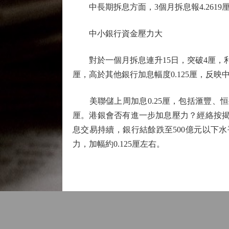
中長期拆息方面，3個月拆息報4.2619厘，升
中小銀行資金壓力大
對於一個月拆息連升15日，突破4厘，利
厘，高於其他銀行加息幅度0.125厘，反
美聯儲上周加息0.25厘，包括滙豐、恒
厘。港銀會否有進一步加息壓力？經絡按揭
息交易持續，銀行結餘跌至500億元以下水
力，加幅約0.125厘左右。