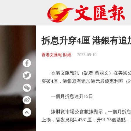
拆息升穿4厘 港銀有追
香港文匯報 財經
2023-05-10
香港文匯報訊（記者 蔡競文）在美國公布
突破4厘，港銀恐有追加港元最優惠利率（
一個月拆息連升15日
據財資市場公會數據顯示，一個月拆息報4.
上揚，隔夜息報4.4381厘，升91.75個基點，