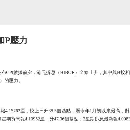
加P壓力
CPI數據前夕，港元拆息（HIBOR）全線上升，其中與H按相
P）的壓力。
15762厘，較上日升38.5個基點，屬今年1月初以來最高，對
1星期拆息報4.10952厘，升47.96個基點，2星期拆息最新報4.008