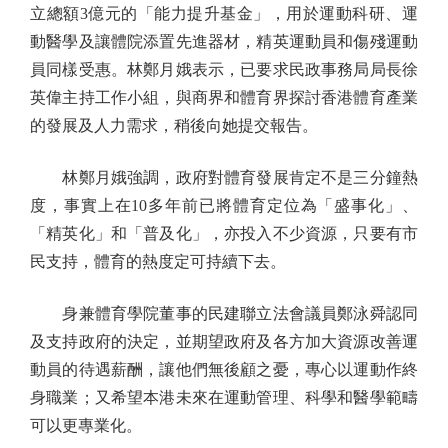
立總額3億元的「能力提升基金」，用於運動科研、運
動醫學及讓體院添置先進器材，精英運動員和傷殘運動
員同樣受惠。林鄭月娥表示，已要求民政事務局局長徐
英偉主持工作小組，與商界和體育界探討香港體育產業
的發展及人力需求，稍後向她提交報告。
林鄭月娥強調，政府對體育發展肯定不是三分鐘熱
度，事實上在10多年前已將體育定位為「盛事化」、
「精英化」和「普及化」，亦投入不少資源，只要有市
民支持，體育的熱度定可持續下去。
身兼體育學院董事的民建聯立法會議員鄭泳舜認同
及支持政府的決定，並期望政府及各方加大資源改善運
動員的待遇薪酬，讓他們無後顧之憂，專心以運動作終
身職業；又希望本港未來在運動管理、科學和醫學範疇
可以更專業化。