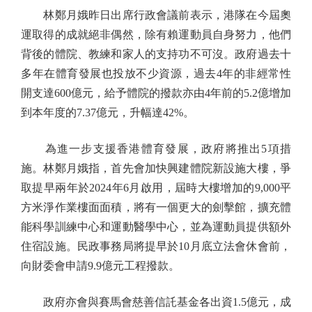
林鄭月娥昨日出席行政會議前表示，港隊在今屆奧
運取得的成就絕非偶然，除有賴運動員自身努力，他們
背後的體院、教練和家人的支持功不可沒。政府過去十
多年在體育發展也投放不少資源，過去4年的非經常性
開支達600億元，給予體院的撥款亦由4年前的5.2億增加
到本年度的7.37億元，升幅達42%。
為進一步支援香港體育發展，政府將推出5項措
施。林鄭月娥指，首先會加快興建體院新設施大樓，爭
取提早兩年於2024年6月啟用，屆時大樓增加的9,000平
方米淨作業樓面面積，將有一個更大的劍擊館，擴充體
能科學訓練中心和運動醫學中心，並為運動員提供額外
住宿設施。民政事務局將提早於10月底立法會休會前，
向財委會申請9.9億元工程撥款。
政府亦會與賽馬會慈善信託基金各出資1.5億元，成