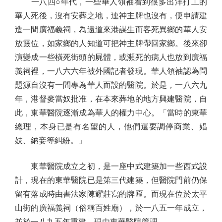
一八四○年代，一些華人領袖看到很多出洋打工的
華人死後，沒有安葬之地，連神主牌也沒有，便申請建
造一間廣福義祠，為遠道來港謀生而客死異鄉的華人安
放靈位，如家鄉的人知道可把神主牌帶回家鄉。後來卻
演變成一些橫死街頭的屍體，或瀕死的病人也放到廣福
義祠裡，一八六六年被外國記者發現。華人領袖認為問
題源自沒有一間專為華人而設的醫院。於是，一八六九
年，港督麥當奴批准，在本來葬地的地方興建醫院，自
此，東華醫院逐漸成為華人的權力中心。「當時的東華
總理，本身已是有名望的人，他們還要調停商業、娼
妓、納妾等糾紛。」
東華醫院成立之初，是一座中式建築加一些西式設
計，現在的東華醫院已是第三代建築，但醫院門前仍保
留有落成時由書法家陳耀莊寫的牌匾。而現在位於太平
山街的廣福義祠（俗稱百姓廟），於一八五一年成立，
並於一八九五年重建，現由東華醫院管理。