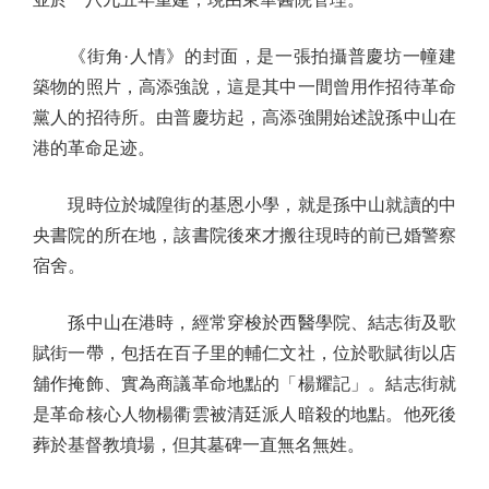
《街角·人情》的封面，是一張拍攝普慶坊一幢建
築物的照片，高添強說，這是其中一間曾用作招待革命
黨人的招待所。由普慶坊起，高添強開始述說孫中山在
港的革命足迹。
現時位於城隍街的基恩小學，就是孫中山就讀的中
央書院的所在地，該書院後來才搬往現時的前已婚警察
宿舍。
孫中山在港時，經常穿梭於西醫學院、結志街及歌
賦街一帶，包括在百子里的輔仁文社，位於歌賦街以店
舖作掩飾、實為商議革命地點的「楊耀記」。結志街就
是革命核心人物楊衢雲被清廷派人暗殺的地點。他死後
葬於基督教墳場，但其墓碑一直無名無姓。