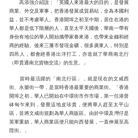
高添強介紹說：「英國人來港最大的目的，是發展
商業、外交及軍事，把香港發展成貿易站，全為本國利
益，並不考慮華人。香港開埠之初至中期，居住在港的
華人都是低下階層的人，直至太平天國後，華南一帶有
身份有地位的華人開始攜帶家眷來港，也帶來金錢和經
商的經驗。後來三藩市發現金礦，很多廣東人，特別是
四邑人，都會經香港出洋打工，亦造就了華商南北行
（即貫通南北貨物交流）的生意。」
當時最活躍的「南北行區」，就是現在的文咸西
街、永樂街一帶，是當時香港最重要的商業街。「香港
開埠之初，華人已開始在中環街市作市場，第一任港督
砵甸乍來到，發覺這地皮珍貴，便將華人趕至太平山
區，並將文咸街規劃為華人商販區。由於中環及灣仔是
英軍重鎮，華人商業區便只能向西發展，一直伸展至高
陞街。」