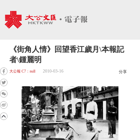
《街角人情》回望香江歲月\本報記
者\鍾麗明
2010-03-16
大公報 C7：null
分享