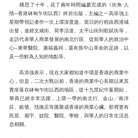
構思了十年，花了兩年時間編纂完成的《街角·人
情─香港砵甸乍街以西》終於出版，主編之一高添強上
星期帶領記者作一次上環深度遊。當日的行程由西港城
出發，途經文咸街、荷李活道、太平山街到歌賦街等，
走訪代表華人商業發展的南北行區、從前華人的政治中
心─東華醫院、廣福義祠，還有孫中山革命的足跡，以
及一些鮮為人知的地點等。
高添強表示，現在大家都知道中環是香港的商業中
心，但是，二次大戰以前，香港的商業中心長期以來其
實坐落在砵甸乍街以西的地區，從十九世紀中葉開始，
華商已經非常活躍，上環一帶的南北行、金山╱南洋
莊、銀號、找換店等匯聚成香港的商業心臟。那裡更有
民居、廟宇、妓院、醫院、學校，與華人的日常生活息
息相關。