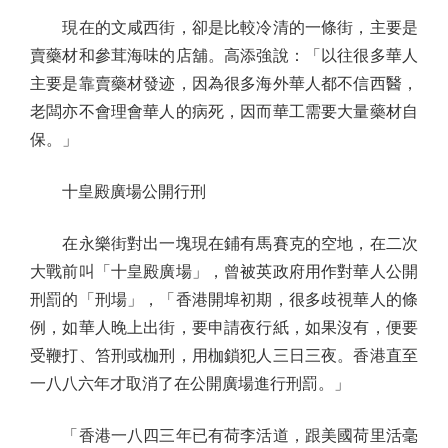
現在的文咸西街，卻是比較冷清的一條街，主要是
賣藥材和參茸海味的店舖。高添強說：「以往很多華人
主要是靠賣藥材發迹，因為很多海外華人都不信西醫，
老闆亦不會理會華人的病死，因而華工需要大量藥材自
保。」
十皇殿廣場公開行刑
在永樂街對出一塊現在鋪有馬賽克的空地，在二次
大戰前叫「十皇殿廣場」，曾被英政府用作對華人公開
刑罰的「刑場」，「香港開埠初期，很多歧視華人的條
例，如華人晚上出街，要申請夜行紙，如果沒有，便要
受鞭打、笞刑或枷刑，用枷鎖犯人三日三夜。香港直至
一八八六年才取消了在公開廣場進行刑罰。」
「香港一八四三年已有荷李活道，跟美國荷里活毫