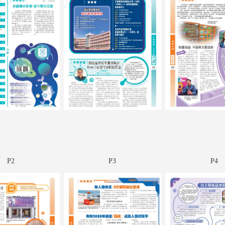
P2
P3
P4