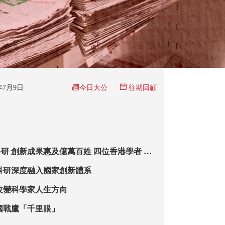
今日大公
6年7月9日
往期回顧
研 創新成果惠及億萬百姓 四位香港學者 獲
獎
科研深度融入國家創新體系
改變科學家人生方向
國戰鷹「千里眼」