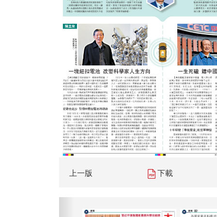
上一版
下載