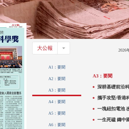
大公報
大公報
202
A1：要聞
A3：要聞
A2：要聞
深耕基礎前沿科
A3：要聞
國家自然科學
攜手攻堅/香港
A4：要聞
一塊紐扣電池 
A5：要聞
一生死磕 鑄中
A6：要聞