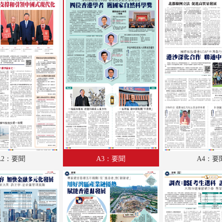
A18：內地
A19：兩岸
A20：文化
A21：經濟
A22：體育
A23：國際
A24：國際
B1：體育
A2：要聞
A3：要聞
A4：要
B2：大公園
B3：小公園
B4：經濟