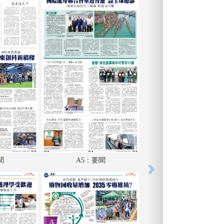
聞
A5：要聞