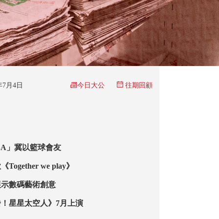
今日大公
6年7月4日
往期回顧
BA」冀以籃球會友
gether we play》
展示數碼藝術創意
！星星太空人》7月上演