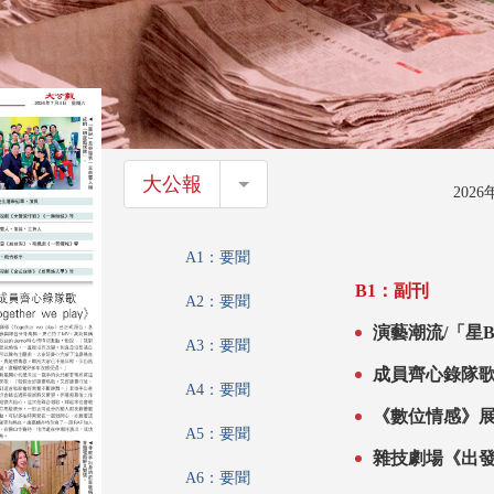
大公報
大公報
202
A1：要聞
B1：副刊
A2：要聞
演藝潮流/「星
A3：要聞
成員齊心錄隊歌《To
A4：要聞
《數位情感》
A5：要聞
雜技劇場《出發
A6：要聞