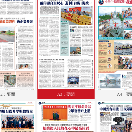
A18：體育
A19：廣告
A20：內地
A21：國際
A22：國際
B1：副刊
B2：經濟
B3：經濟
A2：要聞
A3：要聞
A4：要
B4：文化