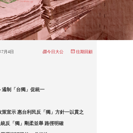
今日大公
6年7月4日
往期回顧
 遏制「台獨」促統一
政策宣示 惠台利民反「獨」方針一以貫之
統反「獨」剛柔並舉 路徑明確