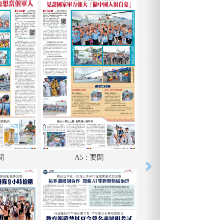
聞
A5：要聞