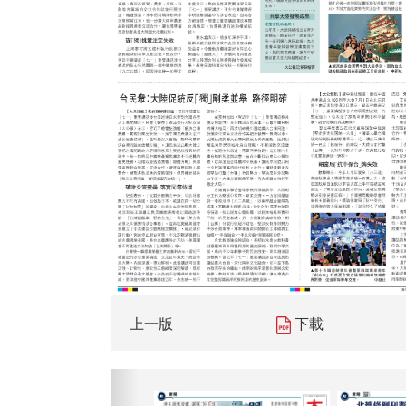
上一版
下載