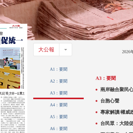
大公報
大公報
202
A1：要聞
A3：要聞
A2：要聞
兩岸融合聚民心
A3：要聞
台胞心聲
A4：要聞
專家解讀/權威
A5：要聞
台民眾：大陸促
A6：要聞