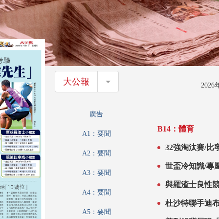
大公報
大公報
202
廣告
B14：體育
A1：要聞
32強淘汰賽/
A2：要聞
世盃冷知識/專屬
A3：要聞
與羅渣士良性競
A4：要聞
杜沙特聯手迪
A5：要聞