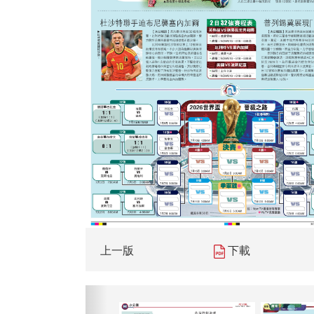
上一版
下載