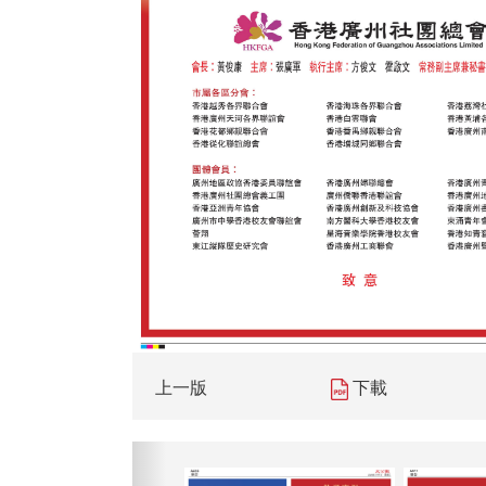
上一版
下載