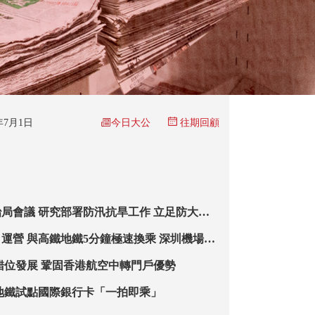
今日大公
6年7月1日
往期回顧
局會議 研究部署防汛抗旱工作 立足防大汛
 強化隱患排查
運營 與高鐵地鐵5分鐘極速換乘 深圳機場擴
800萬人次
錯位發展 鞏固香港航空中轉門戶優勢
地鐵試點國際銀行卡「一拍即乘」