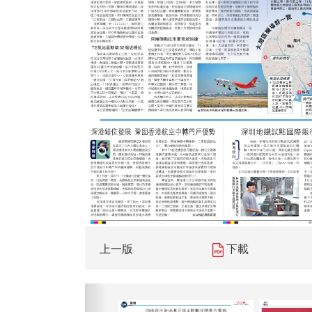
上一版
下載