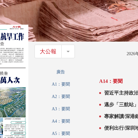
大公報
大公報
202
廣告
A14：要聞
A1：要聞
習近平主持政治
A2：要聞
抗大旱防強颱風
邁步「三航站」
A3：要聞
建 客運量將達9
專家解讀/深港
A4：要聞
便利出行/深圳
A5：要聞