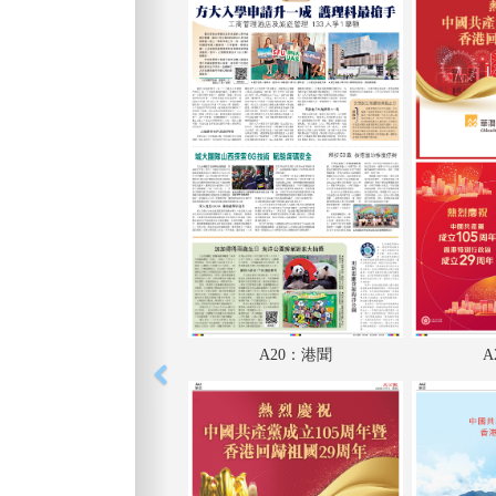
A20：港聞
A