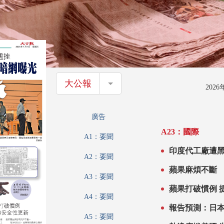
大公報
大公報
202
廣告
A23：國際
A1：要聞
印度代工廠遭黑
A2：要聞
單外洩 iPhon
蘋果麻煩不斷
A3：要聞
蘋果打破慣例 
A4：要聞
報告預測：日本
A5：要聞