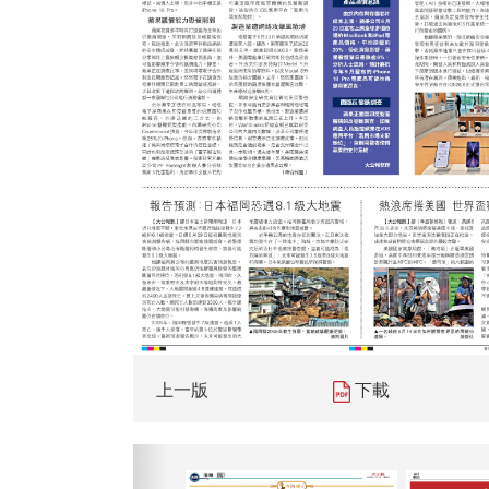
上一版
下載