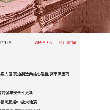
今日大公
6年7月1日
往期回顧
客入侵 莫迪製造業雄心遇挫 蘋果供應商清
e 18機密暗網曝光
提前發布安全性更新
福岡恐遇8.1級大地震