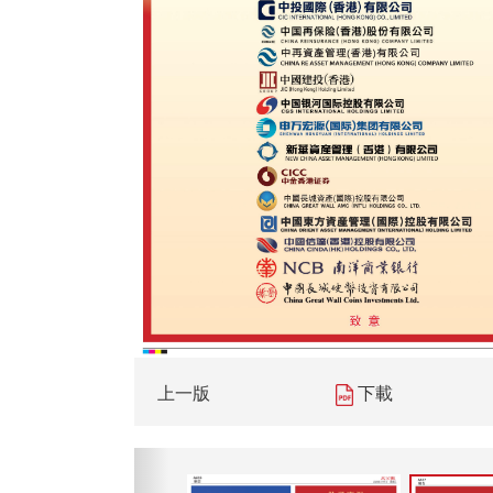
上一版
下載