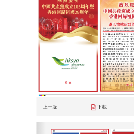
上一版
下載