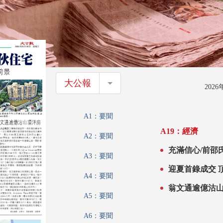
大公報
大公報
202
A1：要聞
A19：經濟
A2：要聞
充滿信心/前邵
A3：要聞
迎夏首錄成交 頂
A4：要聞
翁文通逾億沽
A5：要聞
A6：要聞