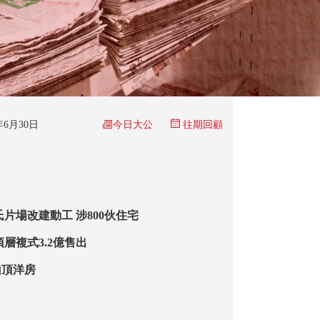
今日大公
6年6月30日
往期回顧
氏片場改建動工 涉800伙住宅
層複式3.2億售出
山頂洋房