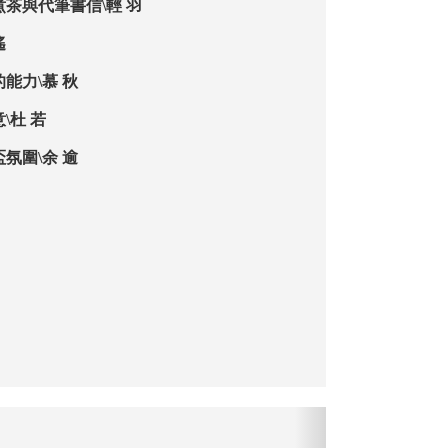
煮茶與代筆書信\輕 羽
遙
能力\慕 秋
\杜 若
氛圍\余 逾