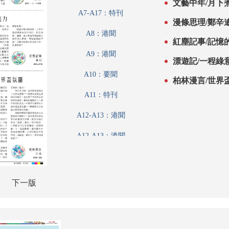
文藝中年/月下
A7-A17：特刊
漫條思理/鄭辛
A8：港聞
紅塵記事/記憶的
A9：港聞
漂遊記/一程綠意
A10：要聞
柏林漫言/世界盃
A11：特刊
A12-A13：港聞
A12-A13：港聞
A14：評論
A15：港聞
下一版
A16：內地
A7-A17：特刊