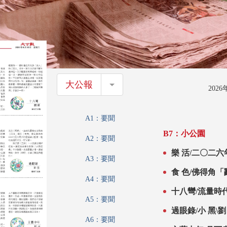
大公報
大公報
202
A1：要聞
B7：小公園
A2：要聞
樂 活/二〇二六
A3：要聞
食 色/佛得角「
A4：要聞
十八彎/流量時
A5：要聞
過眼錄/小 黑\劉
A6：要聞