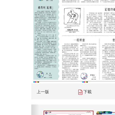
上一版
下載