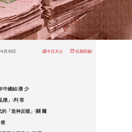
今日大公
6年6月30日
往期回顧
年中總結\潘 少
亂燉」\判 答
代的「造神反噬」\關 爾
 俊