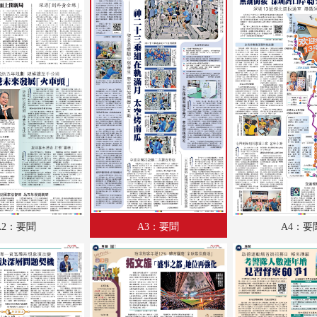
A18：經濟
A19：經濟
A20：教育
A21：體育
A22：體育
A23：國際
A24：國際
B1：經濟
A2：要聞
A3：要聞
A4：要
B2：大公園
B3：小公園
B4：經濟