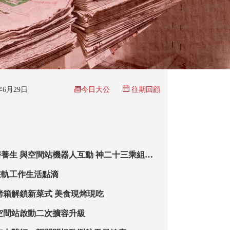
今日大公
6年6月29日
往期回顧
養生 與空間站機器人互動 神二十三乘組在
南瓜
在軌工作生活點滴
烤箱解鎖新菜式 美食現烤現吃
空間站啟動二次擴容升級