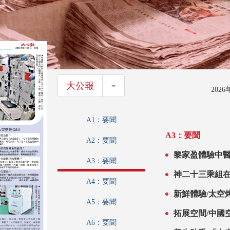
大公報
大公報
202
A1：要聞
A3：要聞
A2：要聞
黎家盈體驗中醫
A3：要聞
軌滿月 太空烤
神二十三乘組
A4：要聞
新鮮體驗/太空
A5：要聞
拓展空間/中國
A6：要聞