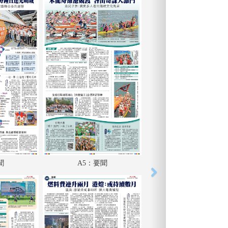
聞
A5：要聞