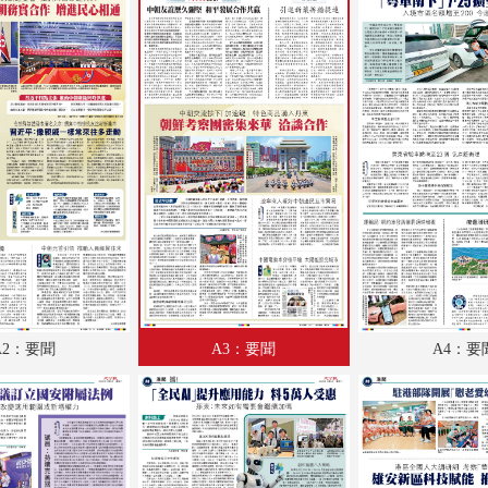
A18：教育
A19：體育
A20：體育
A21：國際
A22：國際
B1：副刊
B2：大公園
B3：小公園
A2：要聞
A3：要聞
A4：要
B4：經濟