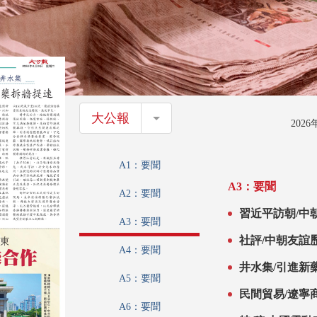
大公報
大公報
202
A1：要聞
A3：要聞
A2：要聞
習近平訪朝/中
A3：要聞
鮮考察團密集來
社評/中朝友誼
A4：要聞
井水集/引進新
A5：要聞
民間貿易/遼寧
A6：要聞