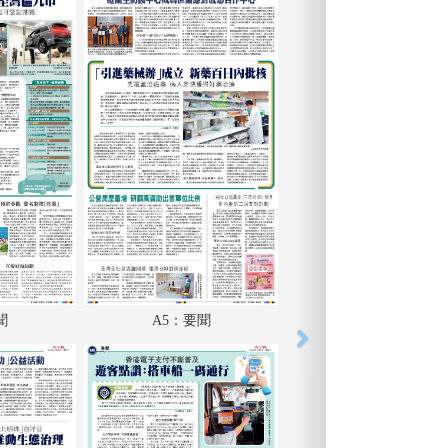
聞
A5：要聞