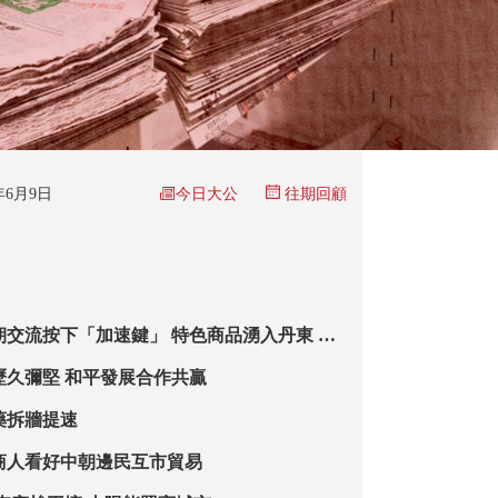
今日大公
6年6月9日
往期回顧
朝交流按下「加速鍵」 特色商品湧入丹東 朝
華 洽談合作
歷久彌堅 和平發展合作共贏
藥拆牆提速
商人看好中朝邊民互市貿易