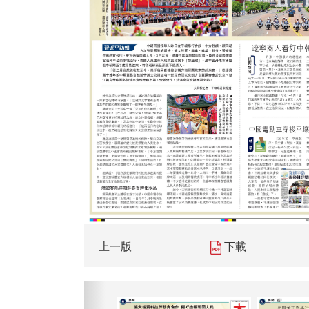
上一版
下載