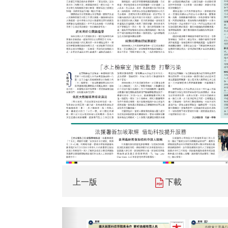
上一版
下載