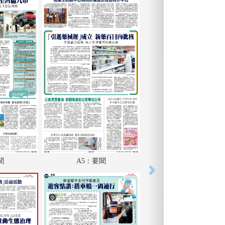
聞
A5：要聞