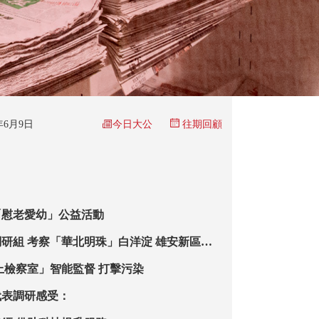
今日大公
6年6月9日
往期回顧
「慰老愛幼」公益活動
研組 考察「華北明珠」白洋淀 雄安新區科
態治理
上檢察室」智能監督 打擊污染
代表調研感受：