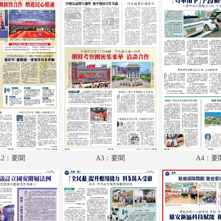
A18：教育
A19：體育
A20：體育
A21：國際
A22：國際
B1：副刊
B2：大公園
B3：小公園
A2：要聞
A3：要聞
A4：要
B4：經濟