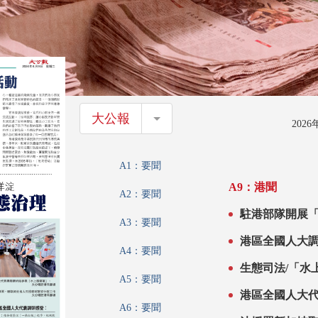
大公報
大公報
202
A1：要聞
A9：港聞
A2：要聞
駐港部隊開展
A3：要聞
港區全國人大調
A4：要聞
技賦能 推動生
生態司法/「水
A5：要聞
港區全國人大
A6：要聞