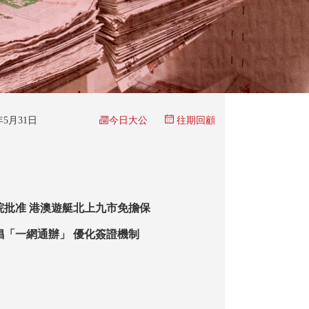
今日大公
6年5月31日
往期回顧
院批准 港澳遊艇北上九市免擔保
倡「一網通辦」 優化簽證機制