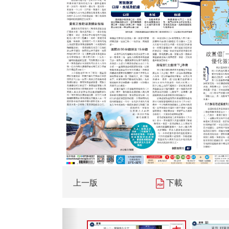
上一版
下載