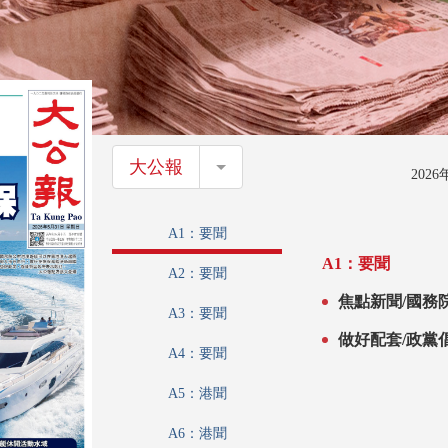
大公報
大公報
202
A1：要聞
A1：要聞
A2：要聞
焦點新聞/國務
A3：要聞
做好配套/政黨
A4：要聞
A5：港聞
A6：港聞