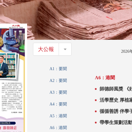
大公報
大公報
202
A1：要聞
A6：港聞
A2：要聞
師德師風獎 《
A3：要聞
活學歷史 厚植
A4：要聞
循循善誘 伴學
A5：港聞
師
帶學生策劃活動
A6：港聞