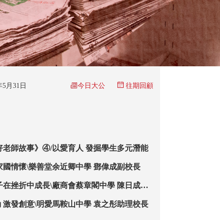
今日大公
6年5月31日
往期回顧
好老師故事》④/以愛育人 發掘學生多元潛能
家國情懷\樂善堂余近卿中學 鄧偉成副校長
子在挫折中成長\廠商會蔡章閣中學 陳日成老
 激發創意\明愛馬鞍山中學 袁之彤助理校長