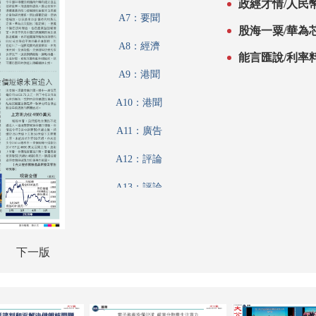
政經才情/人民
A7：要聞
股海一粟/華為
A8：經濟
能言匯說/利率
A9：港聞
A10：港聞
A11：廣告
A12：評論
A13：評論
A14：港聞
A15：內地
下一版
A16：內地
A17：內地