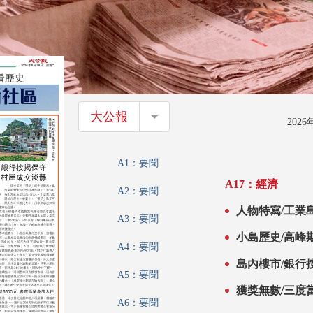
大公報
大公報
202
A1：要聞
A17：經濟
A2：要聞
人物特寫/工業
A3：要聞
小島歷史/高峰
A4：要聞
島內樓市/銀行
A5：要聞
獲獎無數/三度
A6：要聞