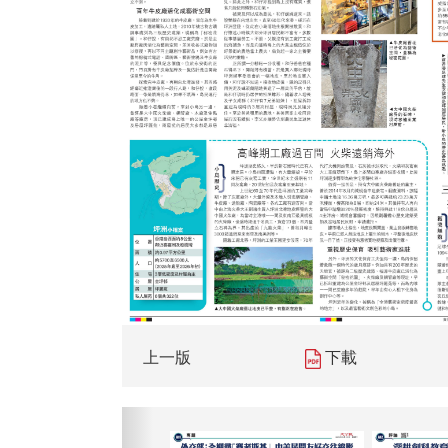
上一版
下載