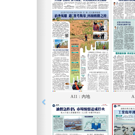
A11：內地
A