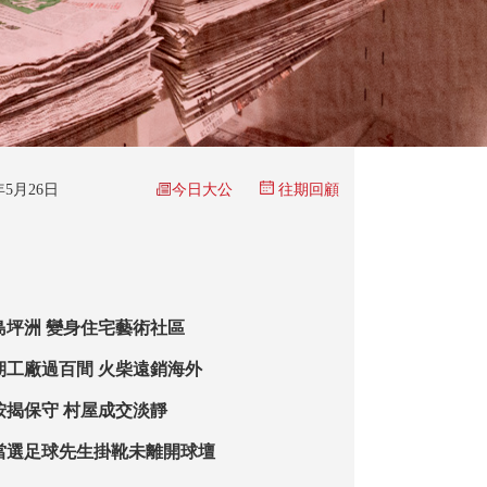
今日大公
6年5月26日
往期回顧
島坪洲 變身住宅藝術社區
期工廠過百間 火柴遠銷海外
按揭保守 村屋成交淡靜
當選足球先生掛靴未離開球壇