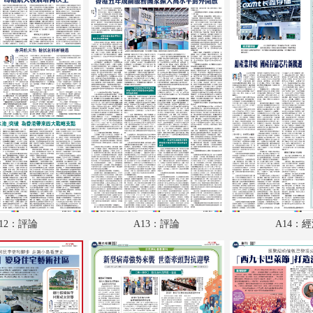
A18：教育
A19：副刊
A20：體育
A21：國際
A22：國際
B1：體育
B2：大公園
B3：小公園
12：評論
A13：評論
A14：
B4：經濟