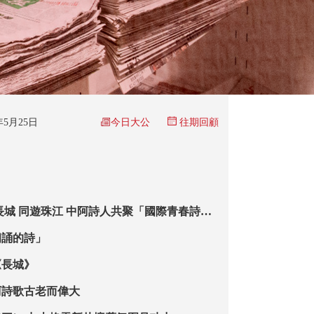
今日大公
6年5月25日
往期回顧
長城 同遊珠江 中阿詩人共聚「國際青春詩
朗誦的詩」
《長城》
阿詩歌古老而偉大