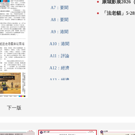
康城影展202
A7：要聞
「法老貓」5·
A8：要聞
A9：港聞
A10：港聞
A11：評論
A12：經濟
A13：經濟
A14：經濟
A15：經濟
下一版
A16：經濟
A17：內地