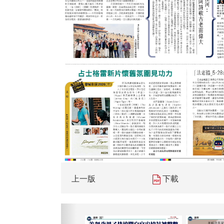
上一版
下載