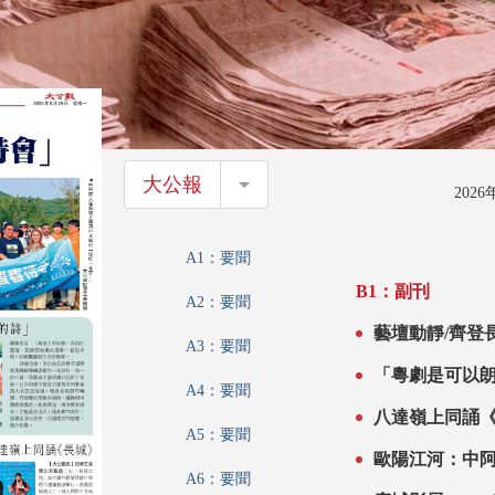
大公報
大公報
202
A1：要聞
B1：副刊
A2：要聞
藝壇動靜/齊登
A3：要聞
會」
「粵劇是可以
A4：要聞
八達嶺上同誦
A5：要聞
歐陽江河：中
A6：要聞