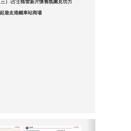
6（三）/占士格雷新片懷舊氛圍見功力
28起遊走港鐵車站商場