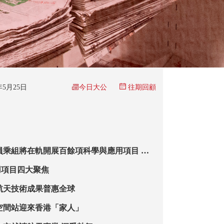
今日大公
6年5月25日
往期回顧
員乘組將在軌開展百餘項科學與應用項目 空
池 助建月球基地
用項目四大聚焦
航天技術成果普惠全球
空間站迎來香港「家人」