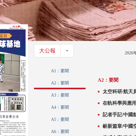
大公報
大公報
202
A1：要聞
A2：要聞
A2：要聞
太空科研/航天
A3：要聞
間站研太陽能電
在軌科學與應
A4：要聞
記者手記/中國
A5：要聞
嶄新篇章/中國
A6：要聞