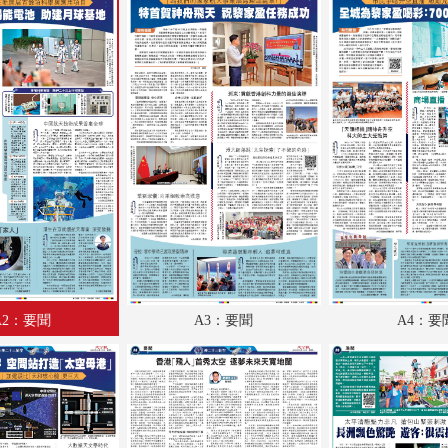
A18：兩岸
A19：體育
A20：體育
A21：國際
A22：國際
B1：副刊
B2：大公園
B3：小公園
A2：要聞
A3：要聞
A4：要
B4：經濟