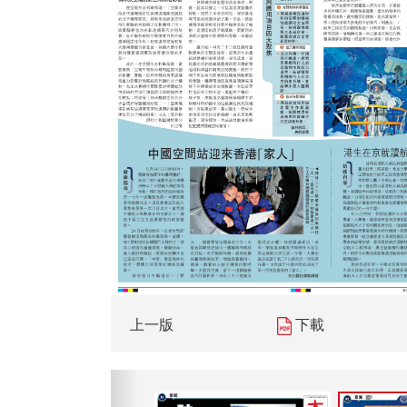
上一版
下載