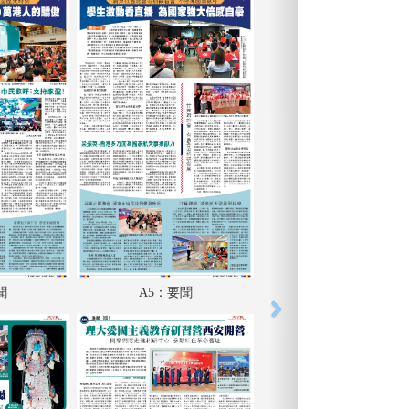
聞
A5：要聞