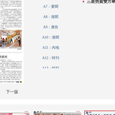
三星勞資雙方
A7：要聞
A8：港聞
A9：廣告
A10：港聞
A11：內地
A12：特刊
A13：特刊
A14：特刊
A15：港聞
下一版
A16：評論
A17：評論