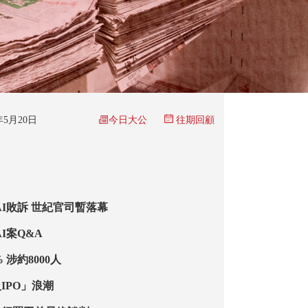
今日大公
6年5月20日
往期回顧
AI敗訴 世紀官司暫落幕
AI案Q&A
% 涉約8000人
IPO」浪潮