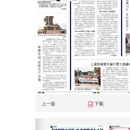
上一版
下載