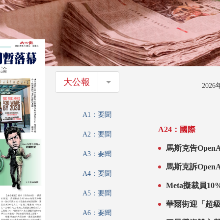
大公報
大公報
202
A1：要聞
A24：國際
A2：要聞
馬斯克告Open
A3：要聞
馬斯克訴Open
A4：要聞
Meta擬裁員10
A5：要聞
華爾街迎「超級
A6：要聞