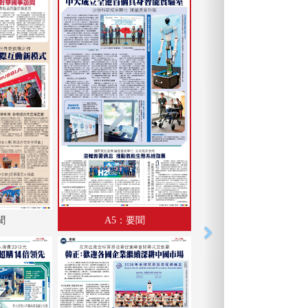
聞
A5：要聞