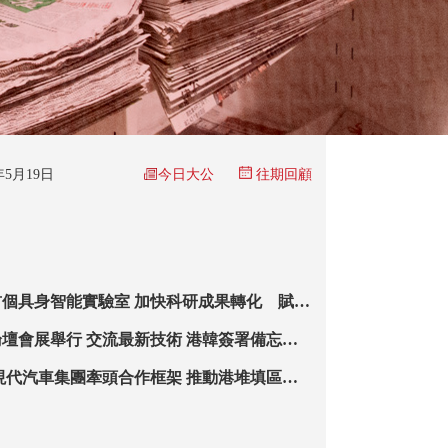
今日大公
6年5月19日
往期回顧
個具身智能實驗室 加快科研成果轉化 賦能
壇會展舉行 交流最新技術 港韓簽署備忘
系統發展
現代汽車集團牽頭合作框架 推動港堆填區氣
」