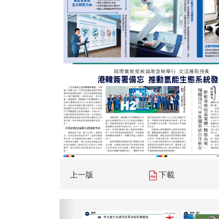
上一版
下載