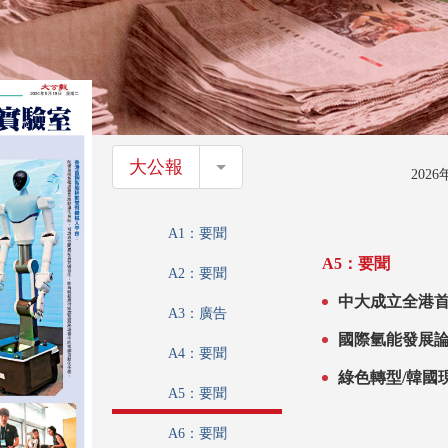
大公報
大公報
202
A1：要聞
A5：要聞
A2：要聞
中大成立全港首
A3：廣告
產業升級
國際氫能發展論
A4：要聞
推動氫能生態
綠色轉型/韓國
A5：要聞
體「轉廢為氫
A6：要聞