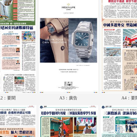
A18：經濟
A19：廣告
A20：教育
A21：特刊
A22：體育
A23：國際
A24：國際
B1：體育
A2：要聞
A3：廣告
A4：要
B2：經濟
B3：經濟
B4：大公園