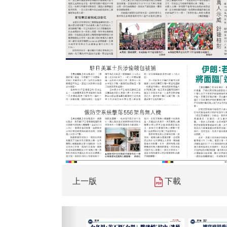
上一版
下載