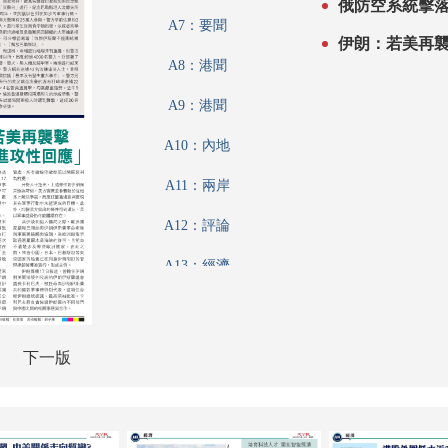
俄防空系統擊落
A7：要聞
伊朗：若美再襲
A8：港聞
A9：港聞
A10：內地
A11：兩岸
A12：評論
A13：經濟
A14：經濟
A15：經濟
下一版
A16：內地
A17：教育