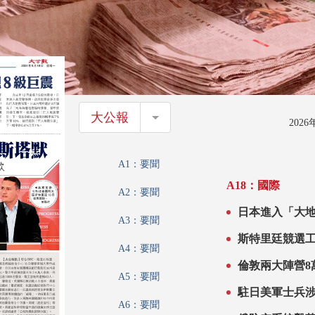
大公報
大公報
202
A1：要聞
A18：國際
A2：要聞
日本進入「大地
A3：要聞
斯特里廷競選工
A4：要聞
倫敦兩大陣營8
A5：要聞
駐日美軍士兵
A6：要聞