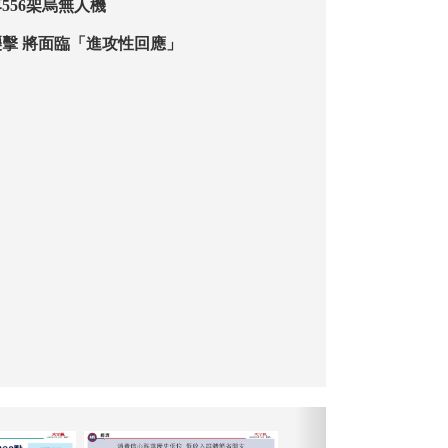
556架烏無人機
擊 將面臨「進攻性回應」