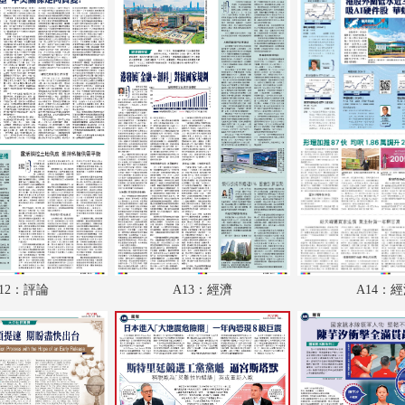
A18：國際
A19：體育
A20：體育
B1：副刊
B2：大公園
B3：小公園
B4：經濟
12：評論
A13：經濟
A14：