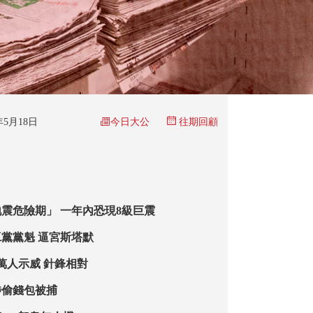
今日大公
6年5月18日
往期回顧
震危險期」 一年內恐現8級巨震
黨黨魁 逼宮斯塔默
萬人示威 針鋒相對
涉偷錢包被捕