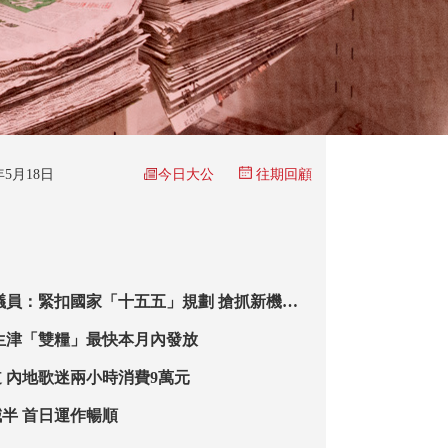
今日大公
6年5月18日
往期回顧
議員：緊扣國家「十五五」規劃 搶抓新機遇
動法律服務產業化
生津「雙糧」最快本月內發放
 內地歌迷兩小時消費9萬元
半 首日運作暢順