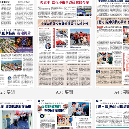
A18：國際
A19：體育
A20：體育
B1：副刊
B2：大公園
B3：小公園
B4：經濟
A2：要聞
A3：要聞
A4：要