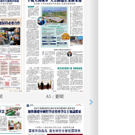
聞
A5：要聞