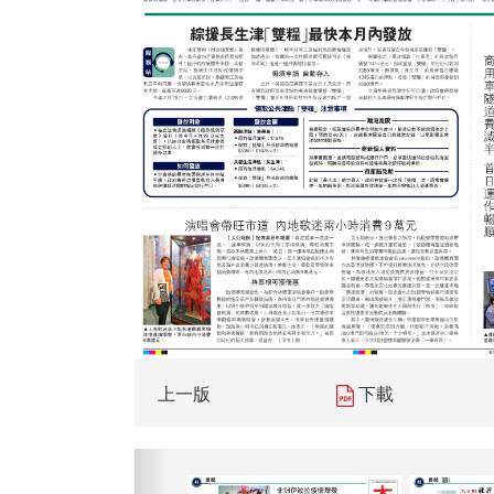
上一版
下載