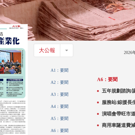
大公報
大公報
202
A1：要聞
A6：要聞
A2：要聞
五年規劃諮詢/
A3：要聞
發揮港優勢 推
服務站/綜援長
A4：要聞
演唱會帶旺市道
A5：要聞
商用車隧道費減
A6：要聞