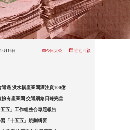
今日大公
6年5月16日
往期回顧
會通過 洪水橋產業園獲注資100億
資擁有產業園 交通網絡日臻完善
十五五」工作組整合專題報告
學習「十五五」規劃綱要