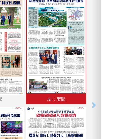
聞
A5：要聞