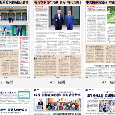
A18：經濟
A19：體育
A20：體育
A21：國際
A22：國際
B1：副刊
B2：特刊
B3：特刊
A2：要聞
A3：要聞
A4：要
B4：文化