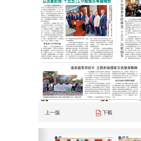
上一版
下載