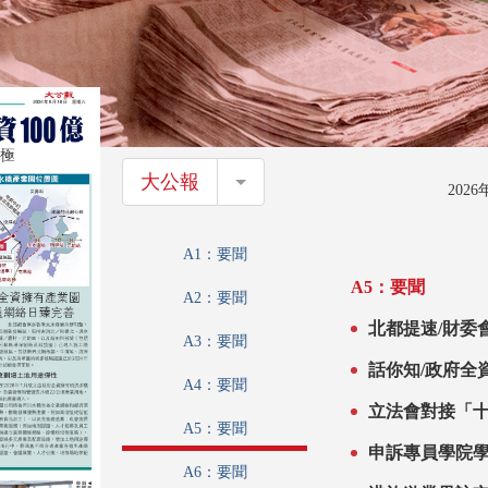
大公報
大公報
202
A1：要聞
A5：要聞
A2：要聞
北都提速/財委
A3：要聞
話你知/政府全
A4：要聞
立法會對接「
A5：要聞
申訴專員學院
A6：要聞