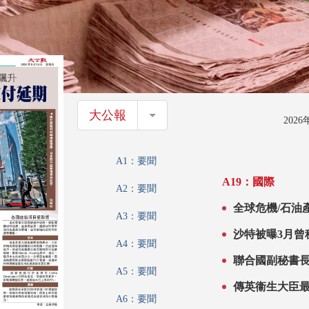
大公報
大公報
202
A1：要聞
A19：國際
A2：要聞
全球危機/石油
A3：要聞
沙特被曝3月曾
A4：要聞
聯合國副秘書
A5：要聞
傳英衞生大臣最
A6：要聞