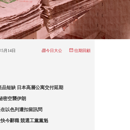
今日大公
6年5月14日
往期回顧
產品短缺 日本高層公寓交付延期
秘密空襲伊朗
長在以色列遭扣留訊問
快今辭職 競選工黨黨魁