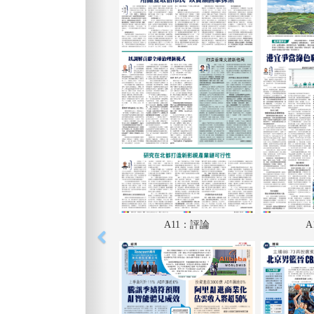
A11：評論
A