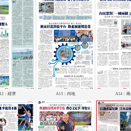
A18：體育
A19：國際
A20：國際
B1：文化
B2：大公園
B3：小公園
B4：經濟
12：經濟
A13：內地
A14：