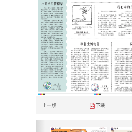
上一版
下載