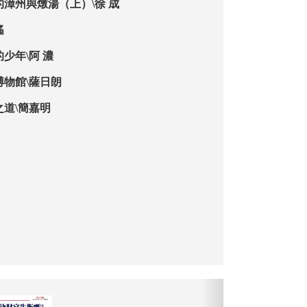
的漳州與燉湯（上）\徐 成
遙
少年\阿 濃
博物館\薩日朗
之道\簡嘉明