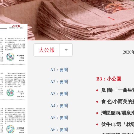
大公報
大公報
202
A1：要聞
B3：小公園
A2：要聞
瓜 園/「一曲生
A3：要聞
食 色/小而美的
A4：要聞
灣區聽雨/湯泉泡
A5：要聞
伏牛山/選「枕頭
A6：要聞