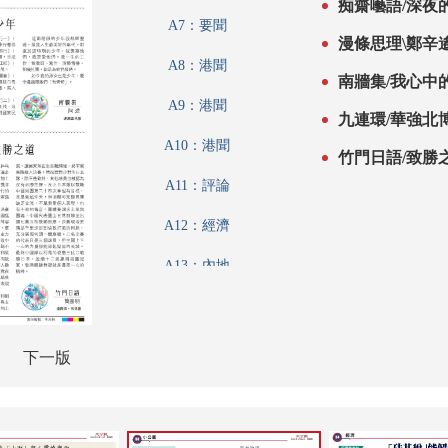
痴齋囈語/深夜
A7：要聞
漫條思理\鄭辛
A8：港聞
南牆集/我心中的
A9：港聞
九連環/華強北
A10：港聞
竹門日語/致勝
A11：評論
A12：經濟
A13：內地
A14：兩岸
A15：經濟
下一版
A16：經濟
A17：體育