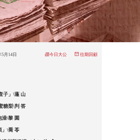
今日大公
6年5月14日
往期回顧
查子」\蓬 山
蜜糖梨\判 答
澡\黎 園
」\喬 苓