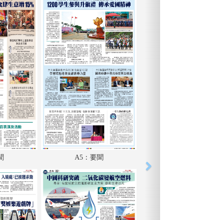
聞
A5：要聞