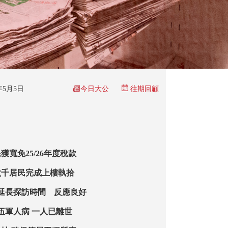
今日大公
6年5月5日
往期回顧
寬免25/26年度稅款
六千居民完成上樓執拾
先延長探訪時間 反應良好
伍軍人病 一人已離世