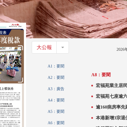
大公報
大公報
202
A1：要聞
A8：要聞
A2：要聞
宏福苑業主居民獲
A3：廣告
宏福苑七座逾
A4：要聞
逾160病房率
A5：要聞
本港新增3宗退
A6：要聞