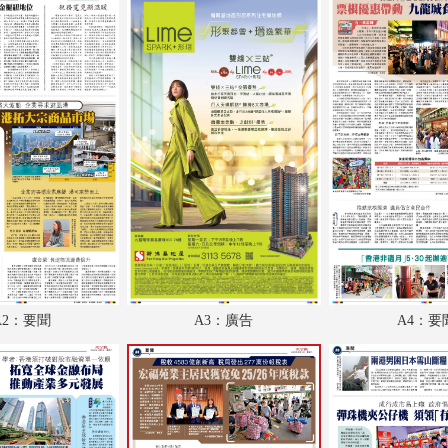
A18：教育
A19：副刊
A20：體育
A21：國際
A22：國際
B1：體育
B2：大公園
B3：小公園
A2：要聞
A3：廣告
A4：要
B4：經濟