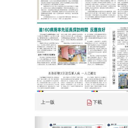
上一版
下載