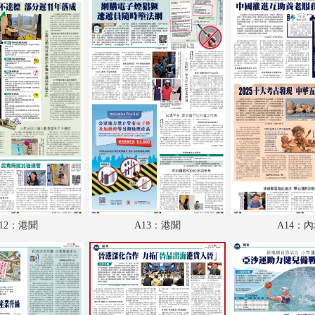
A18：經濟
A19：體育
A20：體育
A21：國際
A22：國際
B1：副刊
B2：大公園
B3：小公園
12：港聞
A13：港聞
A14：
B4：經濟