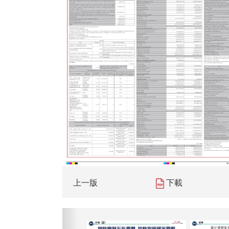
上一版
下載