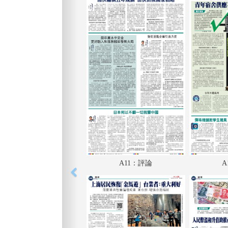
A11：評論
A