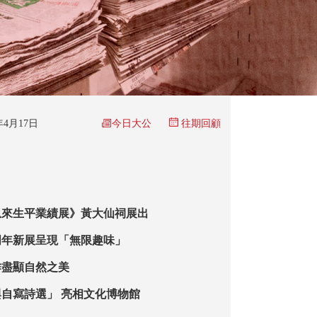
今日大公
6年4月17日
往期回顧
恩來生平業績展》黃大仙祠展出
周年新展呈現「無限趣味」
作盡顯自然之美
自寫詩選」 亮相文化博物館