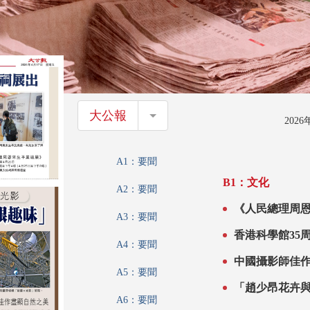
大公報
大公報
202
A1：要聞
B1：文化
A2：要聞
《人民總理周
A3：要聞
香港科學館35
A4：要聞
中國攝影師佳
A5：要聞
「趙少昂花卉與
A6：要聞