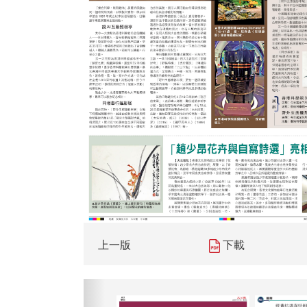
上一版
下載