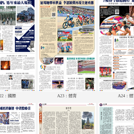
A18：兩岸
A19：經濟
A20：經濟
A21：廣告
A22：國際
A23：體育
A24：體育
B1：文化
22：國際
A23：體育
A24：
B2：經濟
B3：經濟
B4：大公園