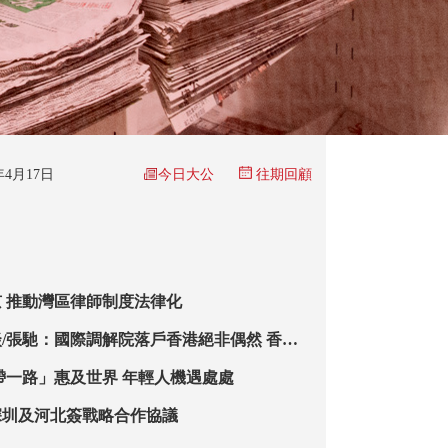
今日大公
6年4月17日
往期回顧
 推動灣區律師制度法律化
/張馳：國際調解院落戶香港絕非偶然 香港
國家對外交往大局
帶一路」惠及世界 年輕人機遇處處
深圳及河北簽戰略合作協議