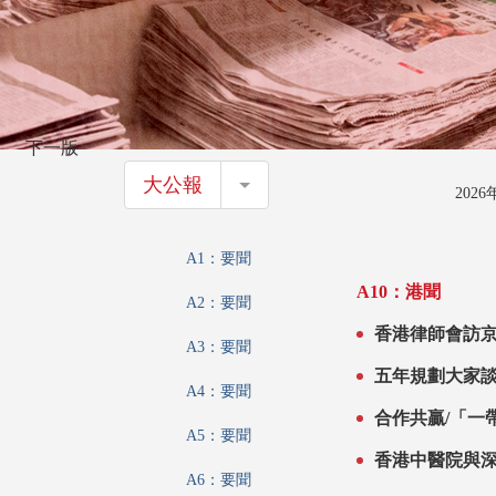
下一版
大公報
大公報
202
A1：要聞
A10：港聞
A2：要聞
香港律師會訪京
A3：要聞
五年規劃大家談
A4：要聞
發揮所長 服務
合作共贏/「一
A5：要聞
香港中醫院與
A6：要聞