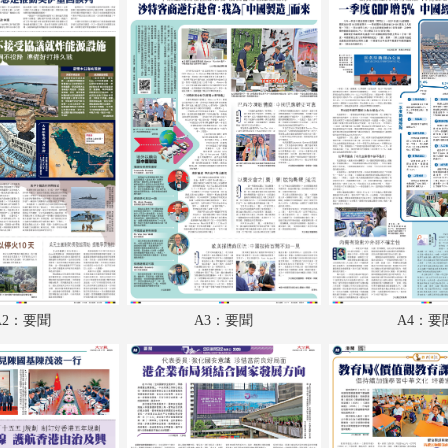
A18：兩岸
A19：經濟
A20：經濟
A21：廣告
A22：國際
A23：體育
A24：體育
B1：文化
A2：要聞
A3：要聞
A4：要
B2：經濟
B3：經濟
B4：大公園