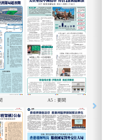
聞
A5：要聞