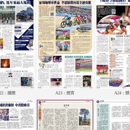
A18：兩岸
A19：經濟
A20：經濟
A21：廣告
A22：國際
A23：體育
A24：體育
B1：文化
22：國際
A23：體育
A24：
B2：經濟
B3：經濟
B4：大公園