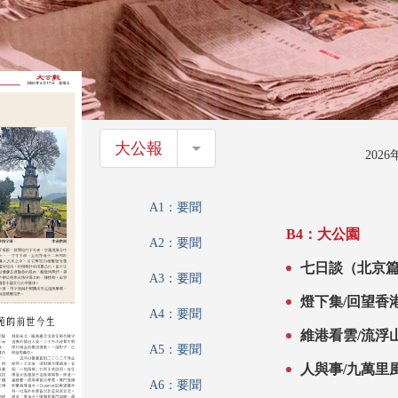
大公報
大公報
202
A1：要聞
B4：大公園
A2：要聞
七日談（北京篇
A3：要聞
燈下集/回望香
A4：要聞
蕩》\劉學正
維港看雲/流浮
A5：要聞
人與事/九萬里
A6：要聞