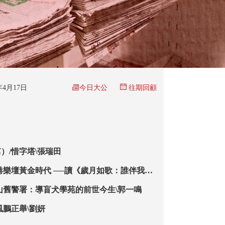
今日大公
6年4月17日
往期回顧
）/惜字塔\張瑞田
港樂壇黃金時代 ──讀《歲月如歌：誰伴我闖
山舊警署：導盲犬學苑的前世今生\郭一鳴
風鵬正舉\劉妍