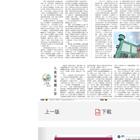
上一版
下載