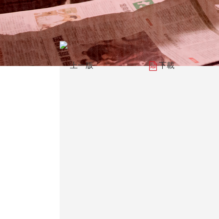
上一版
下載