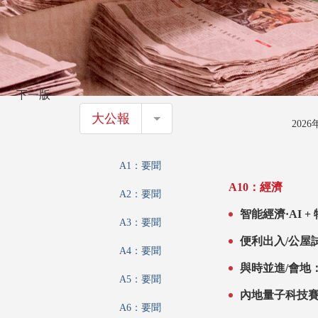
下一版
大公報
大公報
202
A1：要聞
A10：經濟
A2：要聞
A3：要聞
A4：要聞
與時並進/會地
A5：要聞
內地量子科技賽
A6：要聞