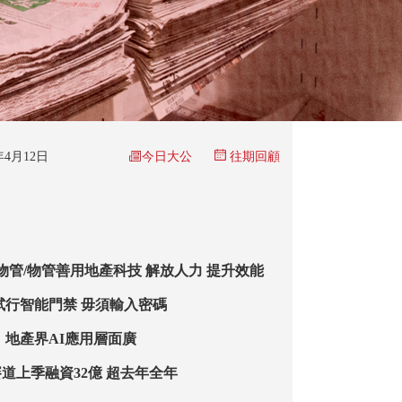
今日大公
6年4月12日
往期回顧
智能經濟·AI + 物管/物管善用地產科技 解放人力 提升效能
便利出入/公屋試行智能門禁 毋須輸入密碼
：地產界AI應用層面廣
道上季融資32億 超去年全年