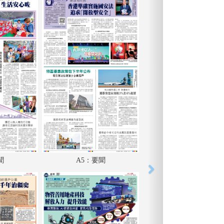
聞
A5：要聞