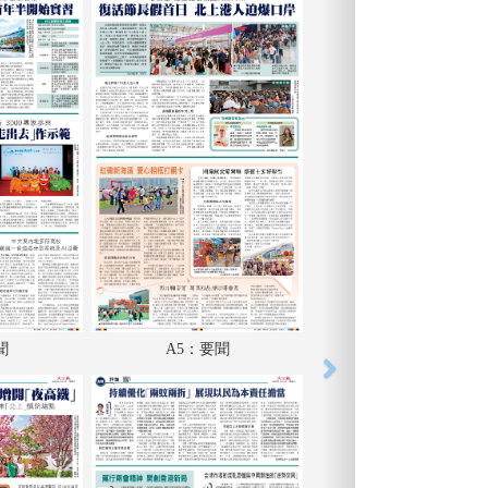
聞
A5：要聞