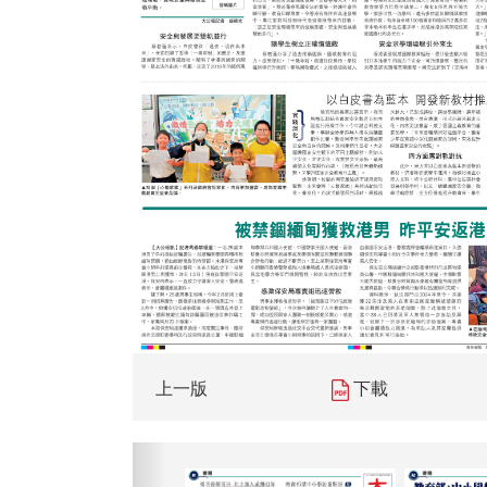
上一版
下載