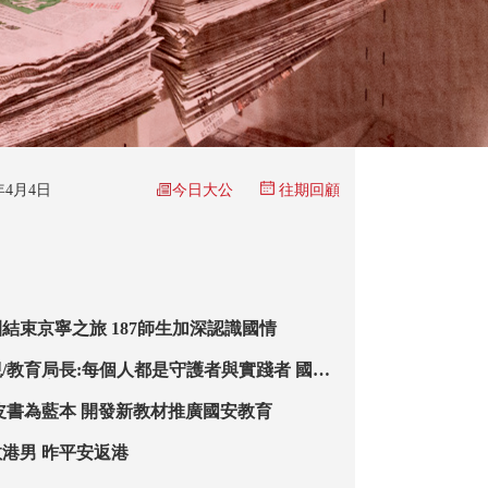
今日大公
6年4月4日
往期回顧
結束京寧之旅 187師生加深認識國情
/教育局長:每個人都是守護者與實踐者 國安
 為教育創穩定環境
皮書為藍本 開發新教材推廣國安教育
港男 昨平安返港