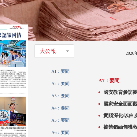
大公報
大公報
202
A1：要聞
A7：要聞
A2：要聞
國安教育參訪團
A3：要聞
國家安全面面觀
A4：要聞
法「定海神針」
實踐深化/以白
A5：要聞
被禁錮緬甸獲救
A6：要聞